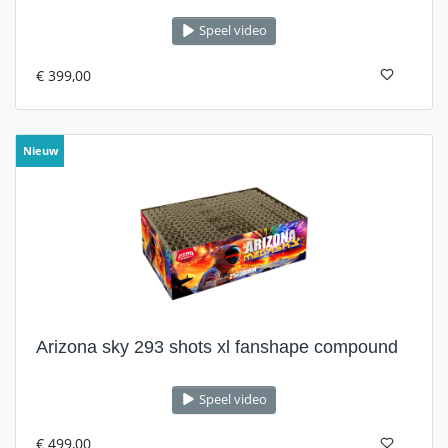
Speel video
€ 399,00
Nieuw
Arizona sky 293 shots xl fanshape compound
Speel video
€ 499,00