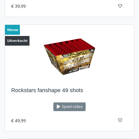
€ 39,99
Nieuw
Uitverkocht
Rockstars fanshape 49 shots
Speel video
€ 49,99