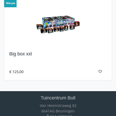
Nieuw
Big box xxl
€ 125,00
Tuincentrum Bull
Van Heemstraweg 82
6641AG Beuningen