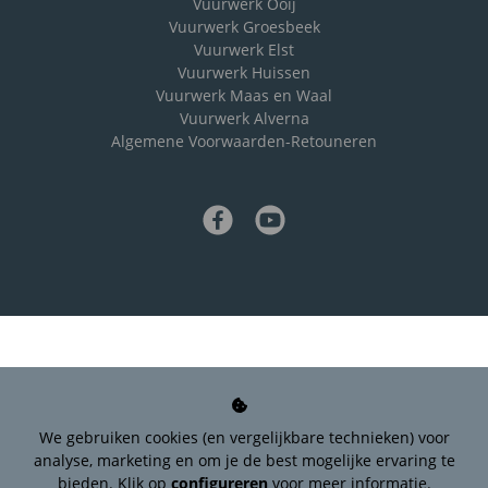
Vuurwerk Ooij
Vuurwerk Groesbeek
Vuurwerk Elst
Vuurwerk Huissen
Vuurwerk Maas en Waal
Vuurwerk Alverna
Algemene Voorwaarden-Retouneren
We gebruiken cookies (en vergelijkbare technieken) voor
analyse, marketing en om je de best mogelijke ervaring te
bieden. Klik op
configureren
voor meer informatie.