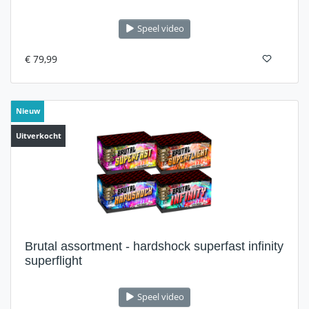
Speel video
€ 79,99
Nieuw
Uitverkocht
Brutal assortment - hardshock superfast infinity
superflight
Speel video