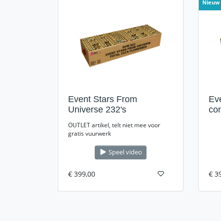
Nieuw
Event Stars From
Ev
Universe 232's
co
OUTLET artikel, telt niet mee voor
gratis vuurwerk
Speel video
€ 399,00
€ 3