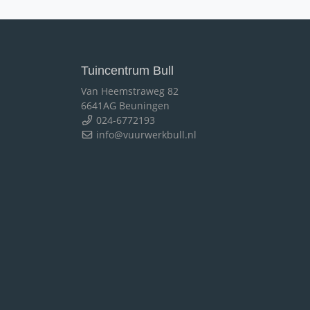
Tuincentrum Bull
Van Heemstraweg 82
6641AG Beuningen
024-6772193
info@vuurwerkbull.nl