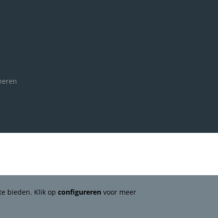
neren
te bieden. Klik op
configureren
voor meer