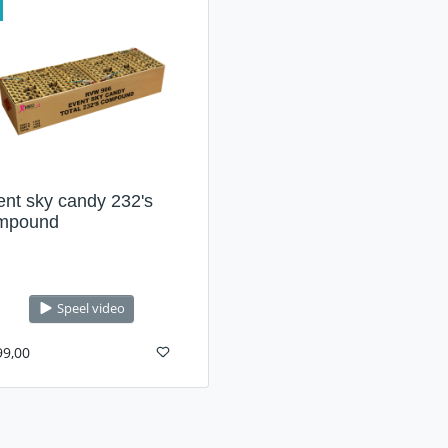
ent sky candy 232's
mpound
Speel video
99,00