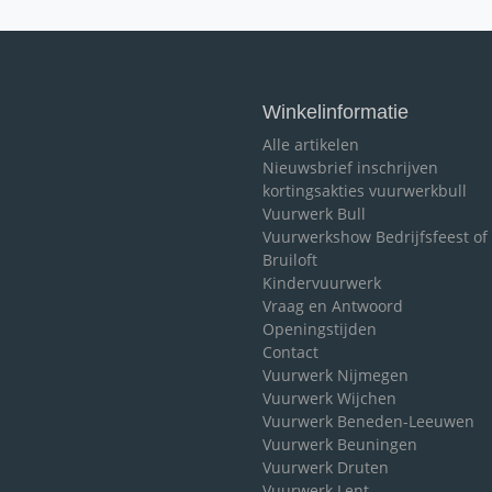
Winkelinformatie
Alle artikelen
Nieuwsbrief inschrijven
kortingsakties vuurwerkbull
Vuurwerk Bull
Vuurwerkshow Bedrijfsfeest of
Bruiloft
Kindervuurwerk
Vraag en Antwoord
Openingstijden
Contact
Vuurwerk Nijmegen
Vuurwerk Wijchen
Vuurwerk Beneden-Leeuwen
Vuurwerk Beuningen
Vuurwerk Druten
Vuurwerk Lent