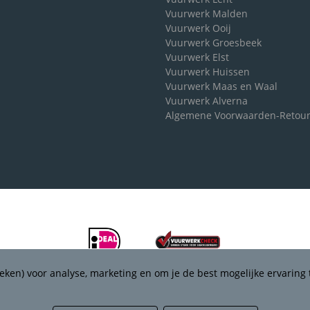
Vuurwerk Malden
Vuurwerk Ooij
Vuurwerk Groesbeek
Vuurwerk Elst
Vuurwerk Huissen
Vuurwerk Maas en Waal
Vuurwerk Alverna
Algemene Voorwaarden-Retou
eken) voor analyse, marketing en om je de best mogelijke ervaring 