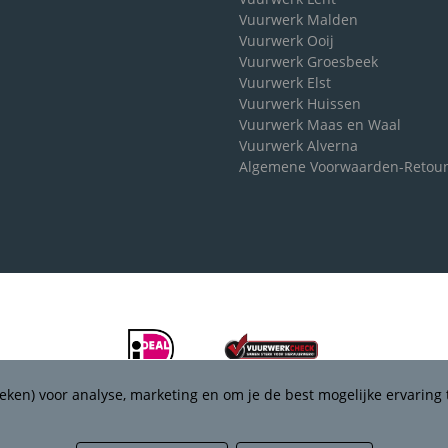
Vuurwerk Malden
Vuurwerk Ooij
Vuurwerk Groesbeek
Vuurwerk Elst
Vuurwerk Huissen
Vuurwerk Maas en Waal
Vuurwerk Alverna
Algemene Voorwaarden-Retou
eken) voor analyse, marketing en om je de best mogelijke ervaring 