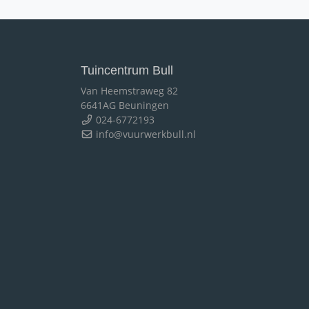
Tuincentrum Bull
Van Heemstraweg 82
6641AG Beuningen
024-6772193
info@vuurwerkbull.nl