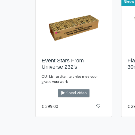
Nieuw
Event Stars From
Fla
Universe 232's
30
OUTLET artikel, telt niet mee voor
gratis vuurwerk
Speel video
€ 399,00
€ 2