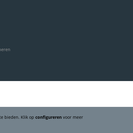
neren
te bieden. Klik op
configureren
voor meer