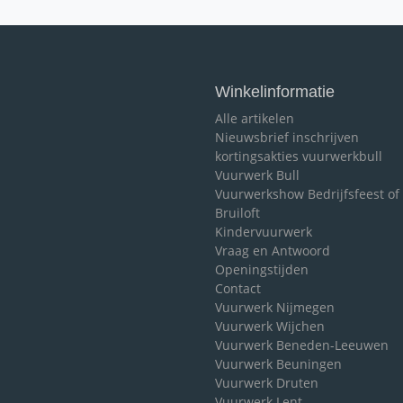
Winkelinformatie
Alle artikelen
Nieuwsbrief inschrijven
kortingsakties vuurwerkbull
Vuurwerk Bull
Vuurwerkshow Bedrijfsfeest of
Bruiloft
Kindervuurwerk
Vraag en Antwoord
Openingstijden
Contact
Vuurwerk Nijmegen
Vuurwerk Wijchen
Vuurwerk Beneden-Leeuwen
Vuurwerk Beuningen
Vuurwerk Druten
Vuurwerk Lent