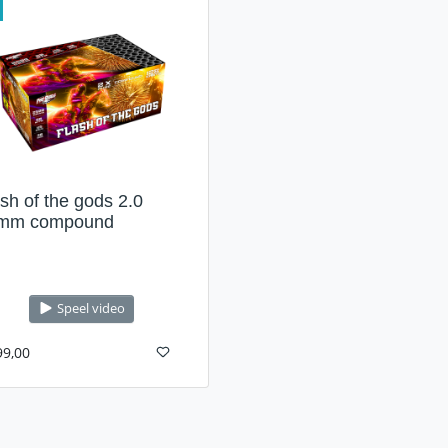
sh of the gods 2.0
mm compound
Speel video
99,00