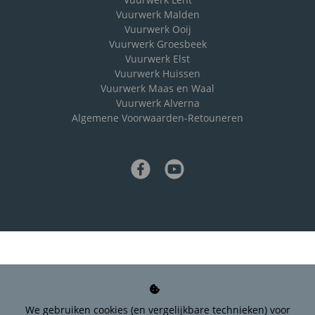
Vuurwerk Malden
Vuurwerk Ooij
Vuurwerk Groesbeek
Vuurwerk Elst
Vuurwerk Huissen
Vuurwerk Maas en Waal
Vuurwerk Alverna
Algemene Voorwaarden-Retouneren
We gebruiken cookies (en vergelijkbare technieken) voor