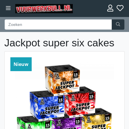
Jackpot super six cakes
Nieuw