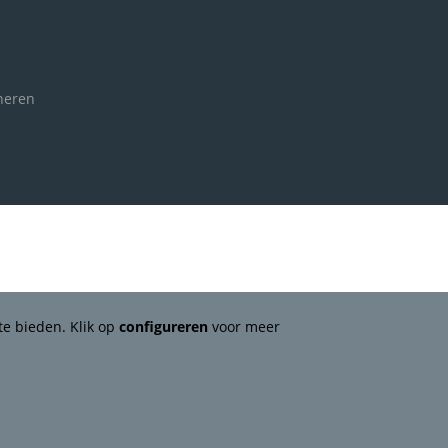
neren
te bieden. Klik op
configureren
voor meer
Webshopontwikkeling