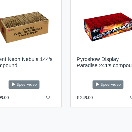
ent Neon Nebula 144's
Pyroshow Display
mpound
Paradise 241's compo
Speel video
Speel video
99,00
€ 249,00