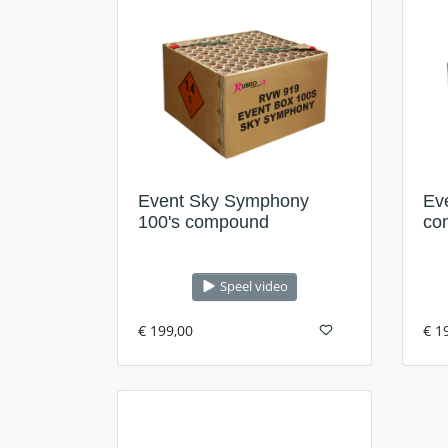
Event Sky Symphony
Ev
100's compound
co
Speel video
€ 199,00
€ 1