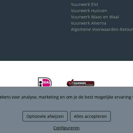
Vuurwerk Elst
Vuurwerk Huissen
Vuurwerk Maas en Waal
Vuurwerk Alverna
Algemene Voorwaarden-Retou
eken) voor analyse, marketing en om je de best mogelijke ervaring 
Optionele afwijzen
Alles accepteren
Managed hosting
Configureren