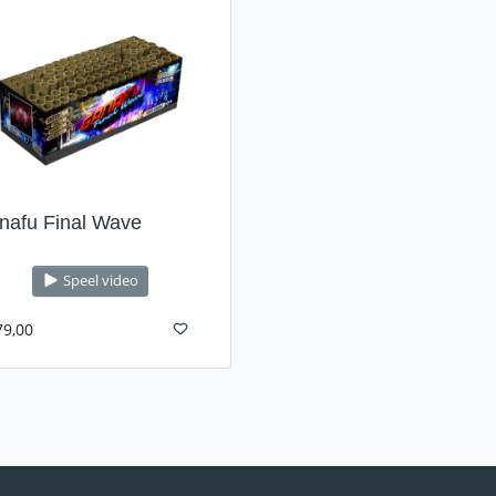
nafu Final Wave
Speel video
79,00