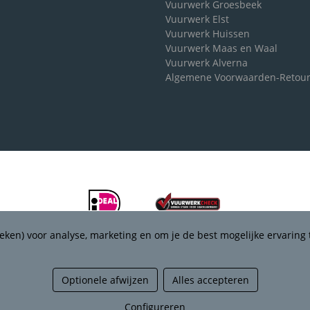
Vuurwerk Groesbeek
Vuurwerk Elst
Vuurwerk Huissen
Vuurwerk Maas en Waal
Vuurwerk Alverna
Algemene Voorwaarden-Retou
eken) voor analyse, marketing en om je de best mogelijke ervaring 
Optionele afwijzen
Alles accepteren
Managed hosting
Configureren