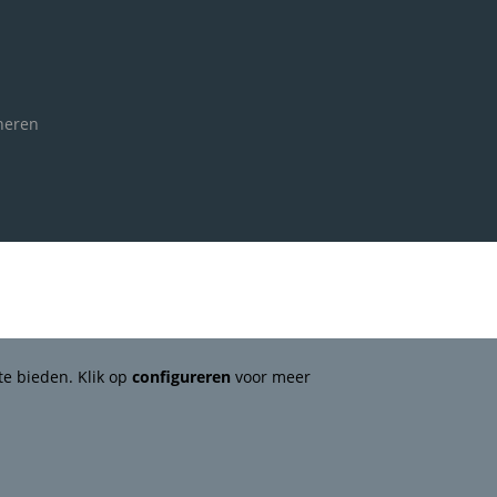
neren
te bieden. Klik op
configureren
voor meer
Webshopontwikkeling